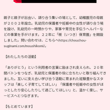
親子と親子が出会い、語り合う集いの場として、幼稚園児の母親
が２００２年設立。乳幼児の保護者や妊娠中の女性が語り合う場
を設け、乳幼児の一時預かりや、家事や育児を手伝うヘルパーな
どの事業を手がけます。２２年に「樹（いつき）保育園」を開設
しました。問い合わせは、こちらへhttps://chouchou-
suginami.com/moushikomi/。
【わたしたちの活動】
「ありがとう」という利用者の言葉に励まされ支えられ、２０年
間バトンをつなぎ、乳幼児と保護者の役に立ちたいと取り組んでき
ました。互いに支え合い学び合う活動に育まれた経験豊かなスタ
ッフは「楽しく子育てしてほしい」「保護者や妊娠中の女性がほ
っとしたり安心したりして過ごしてほしい」と、温かく接し、サ
ービスへとつなぎます。
【もとめています】