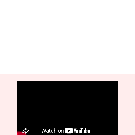
世代とのコミュニケーショを、うまく取るには、どうしたらいい
かを学べます。
NPO法人すぎなみ子育てひろば
chouchou（シュシュ）
乳幼児・保育
楽しい子育へ支えあいの輪ひろげ
副理事長 神地恵美さん